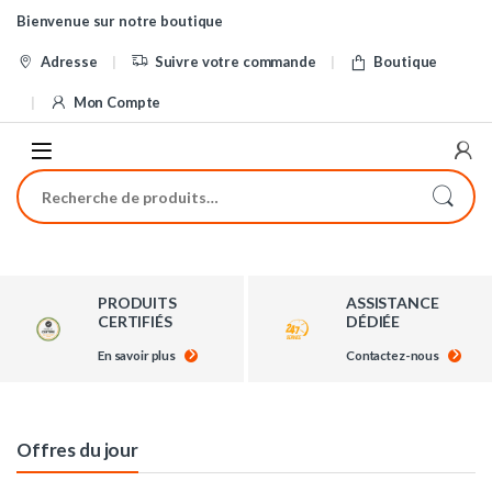
Skip to navigation
Skip to content
Bienvenue sur notre boutique
Adresse
Suivre votre commande
Boutique
Mon Compte
Recherche pour :
PRODUITS
ASSISTANCE
CERTIFIÉS
DÉDIÉE
En savoir plus
Contactez-nous
Offres du jour