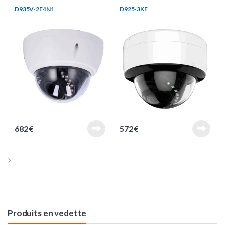
D935V-2E4N1
D925-3KE
682
€
572
€
Produits en vedette