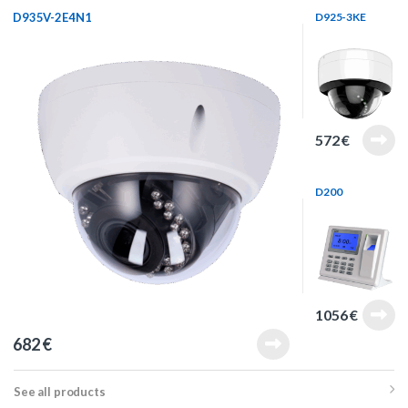
D935V-2E4N1
D925-3KE
572
€
D200
1056
€
682
€
See all products