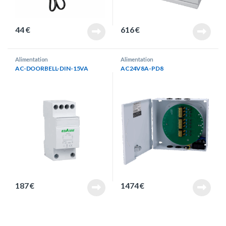
44
€
616
€
Alimentation
Alimentation
AC-DOORBELL-DIN-15VA
AC24V8A-PD8
187
€
1474
€