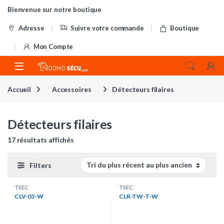
Skip to navigation
Skip to content
Bienvenue sur notre boutique
Adresse
Suivre votre commande
Boutique
Mon Compte
Accueil
Accessoires
Détecteurs filaires
Détecteurs filaires
Trié du plus récent au plus ancien
17 résultats affichés
Filters
TSEC
TSEC
CLV-03-W
CLR-TW-T-W