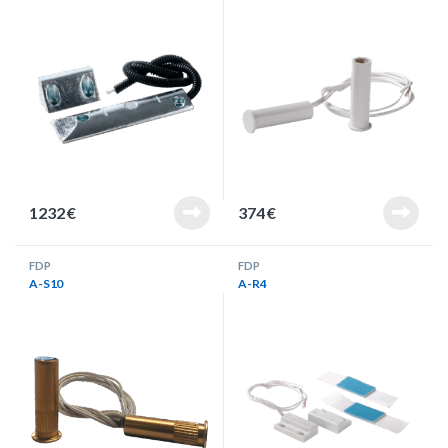
1232
€
374
€
FDP
FDP
A-S10
A-R4