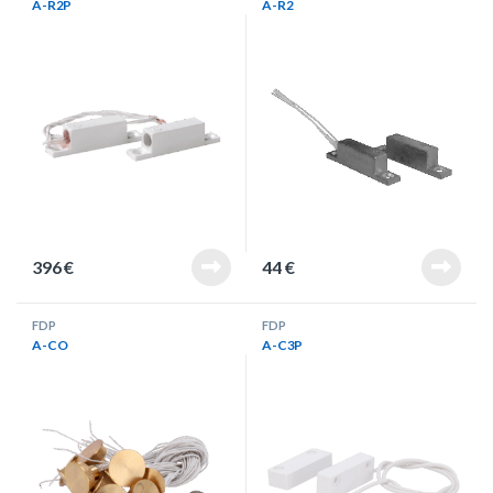
A-R2P
A-R2
396
€
44
€
FDP
FDP
A-CO
A-C3P