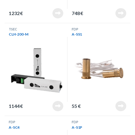
1232
€
748
€
TSEC
FDP
CLH-200-M
A-SS1
1144
€
55
€
FDP
FDP
A-SC4
A-S1P