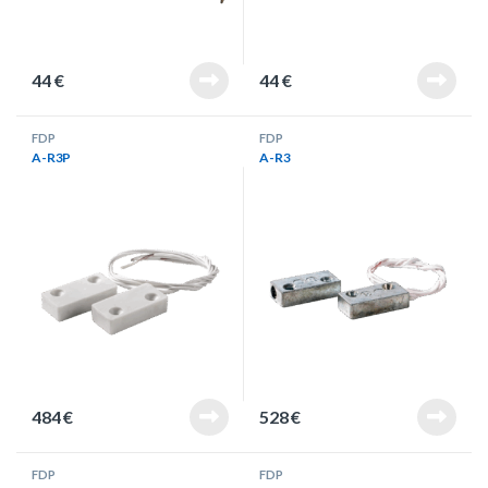
44
€
44
€
FDP
FDP
A-R3P
A-R3
484
€
528
€
FDP
FDP