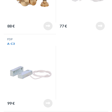
88
€
77
€
FDP
A-C3
99
€