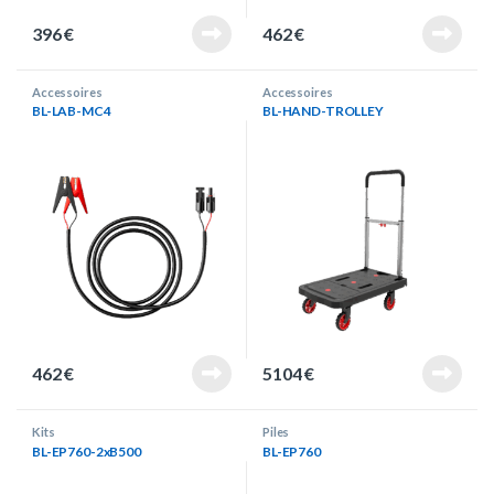
396
€
462
€
Accessoires
Accessoires
BL-LAB-MC4
BL-HAND-TROLLEY
462
€
5104
€
Kits
Piles
BL-EP760-2xB500
BL-EP760