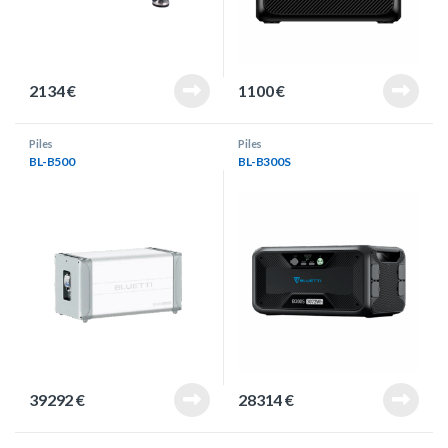
2134
€
1100
€
Piles
Piles
BL-B500
BL-B300S
39292
€
28314
€