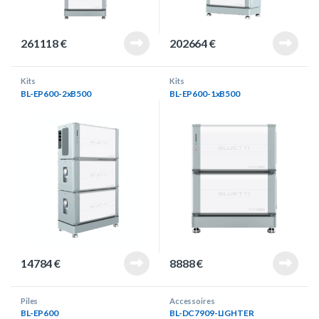
261118
€
202664
€
Kits
Kits
BL-EP600-2xB500
BL-EP600-1xB500
14784
€
8888
€
Piles
Accessoires
BL-EP600
BL-DC7909-LIGHTER