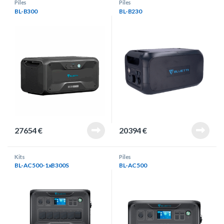
Piles
Piles
BL-B300
BL-B230
27654
€
20394
€
Kits
Piles
BL-AC500-1xB300S
BL-AC500