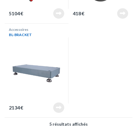
5104
€
418
€
Accessoires
BL-BRACKET
2134
€
Trié du plus récent au pl
5 résultats affichés