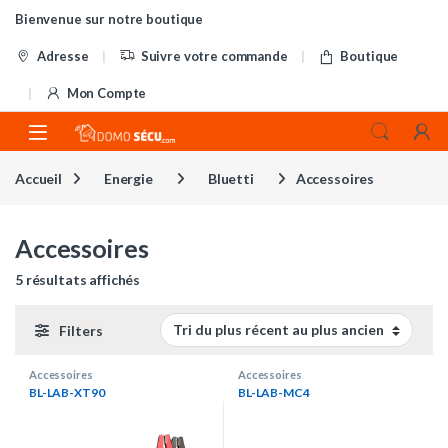
Skip to navigation
Skip to content
Bienvenue sur notre boutique
Adresse
Suivre votre commande
Boutique
Mon Compte
Accueil
Energie
Bluetti
Accessoires
Accessoires
Trié du plus récent au plus ancien
5 résultats affichés
Filters
Accessoires
Accessoires
BL-LAB-XT90
BL-LAB-MC4