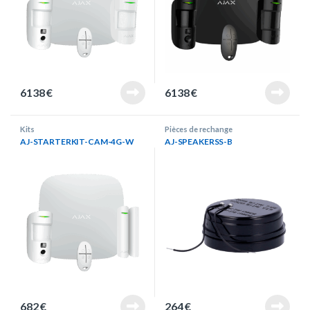
6138
€
6138
€
Kits
Pièces de rechange
AJ-STARTERKIT-CAM-4G-W
AJ-SPEAKERSS-B
682
€
264
€