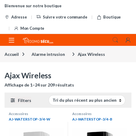
Skip to navigation
Skip to content
Bienvenue sur notre boutique
Adresse
Suivre votre commande
Boutique
Mon Compte
Accueil
Alarme intrusion
Ajax Wireless
Ajax Wireless
Trié du plus récent au plus anci
Affichage de 1–24 sur 209 résultats
Filters
Accessoires
Accessoires
AJ-WATERSTOP-3/4-W
AJ-WATERSTOP-3/4-B