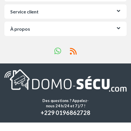
Service client
À propos
Des questions ? Appelez-
nous 24 h/24 et 7 j/7 !
+229 0196862728