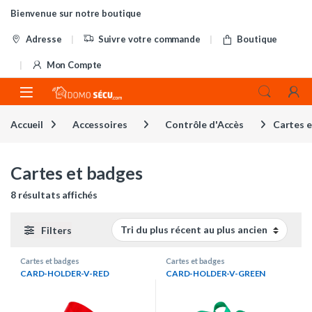
Skip to navigation
Skip to content
Bienvenue sur notre boutique
Adresse
Suivre votre commande
Boutique
Mon Compte
Accueil
Accessoires
Contrôle d'Accès
Cartes 
Cartes et badges
Trié du plus récent au plus ancien
8 résultats affichés
Filters
Cartes et badges
Cartes et badges
CARD-HOLDER-V-RED
CARD-HOLDER-V-GREEN