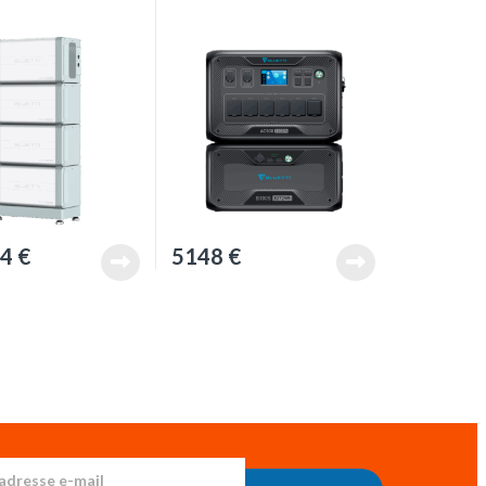
64
€
5148
€