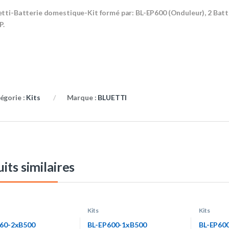
etti-Batterie domestique-Kit formé par: BL-EP600 (Onduleur), 2 Batt
P.
égorie :
Kits
Marque :
BLUETTI
its similaires
Kits
Kits
60-2xB500
BL-EP600-1xB500
BL-EP60