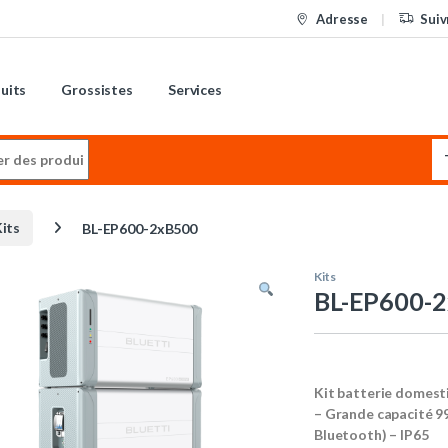
Adresse
Suiv
uits
Grossistes
Services
:
its
BL-EP600-2xB500
Kits
BL-EP600-
Kit batterie domest
– Grande capacité 9
Bluetooth) – IP65