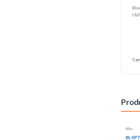
Blu
l’AP
Cat
Produ
Kits
BL-EP7