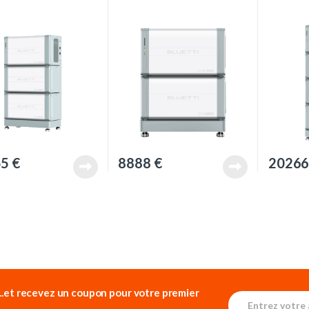
55
€
8888
€
2026
...et recevez un
coupon pour votre premier
E
*
m