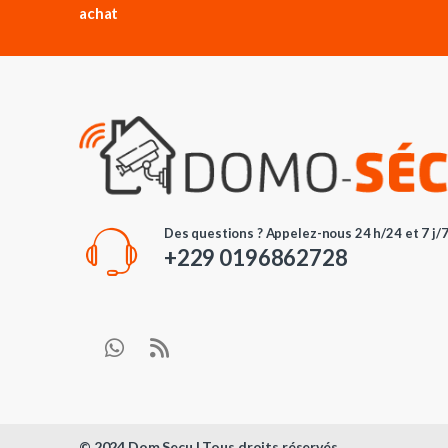
achat
Des questions ? Appelez-nous 24 h/24 et 7 j/7
+229 0196862728
© 2024 Dom Secu | Tous droits réservés.