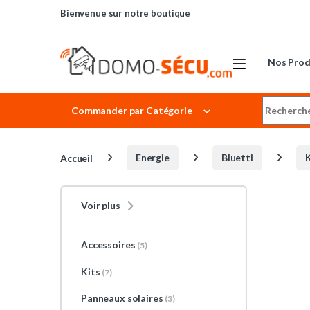
Skip to navigation
Skip to content
Bienvenue sur notre boutique
Nos Prod
Search for
Commander par Catégorie
Accueil
Energie
Bluetti
K
Voir plus
Accessoires
(5)
Kits
(7)
Panneaux solaires
(3)