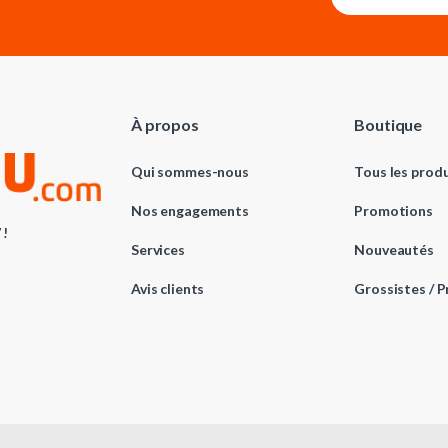
*
a
E
i
m
l
a
*
i
l
À propos
Boutique
Qui sommes-nous
Tous les produ
Nos engagements
Promotions
 !
Services
Nouveautés
Avis clients
Grossistes / P