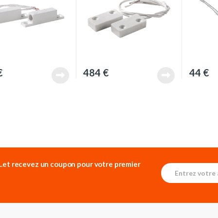
€
484
€
44
€
...et recevez un
coupon pour votre premier
E
E
m
m
a
a
i
i
l
l
*
E