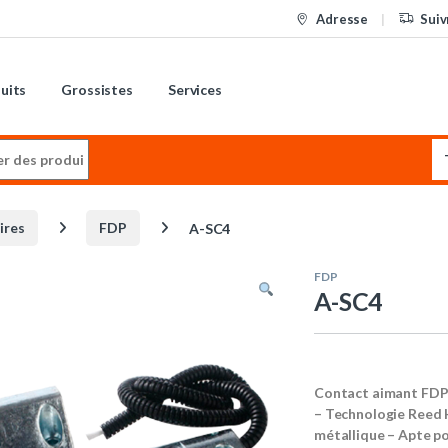
Adresse
Suiv
uits
Grossistes
Services
:
ires
FDP
A-SC4
FDP
A-SC4
Contact aimant FDP p
– Technologie Reed 
métallique – Apte po