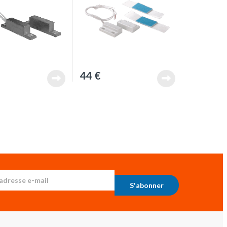
44
€
S'abonner