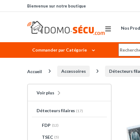
Skip to navigation
Skip to content
Bienvenue sur notre boutique
Nos Prod
Search for
Commander par Catégorie
Accueil
Accessoires
Détecteurs fila
Voir plus
Détecteurs filaires
(17)
FDP
(12)
TSEC
(5)