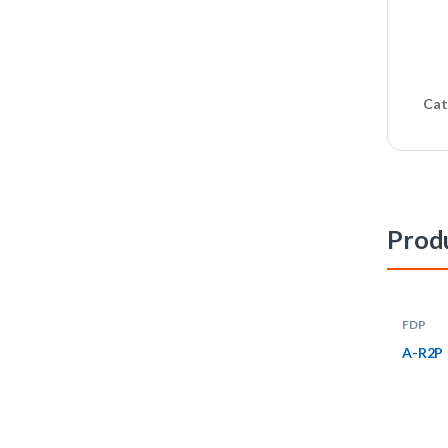
Cat
Produ
FDP
A-R2P