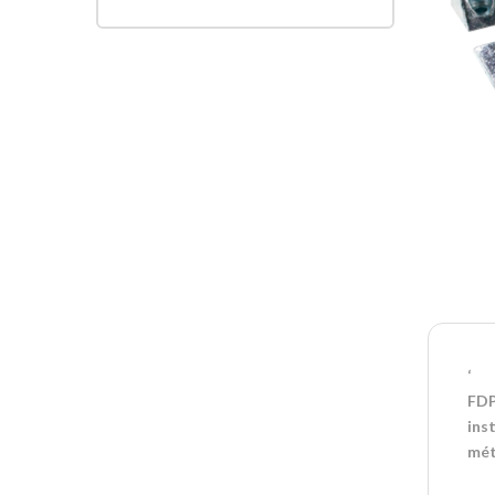
‘
FDP
ins
mét