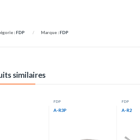
égorie :
FDP
Marque :
FDP
its similaires
FDP
FDP
A-R3P
A-R2