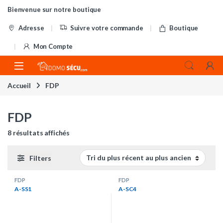
Skip to navigation
Skip to content
Bienvenue sur notre boutique
Adresse
Suivre votre commande
Boutique
Mon Compte
Accueil
FDP
FDP
Trié du plus récent au plus ancien
8 résultats affichés
Filters
FDP
FDP
A-SS1
A-SC4