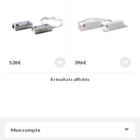
528
€
396
€
Trié du plus récent au pl
8 résultats affichés
Mon compte