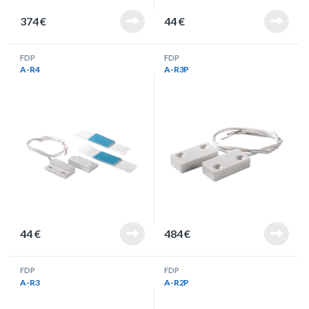
374
€
44
€
FDP
FDP
A-R4
A-R3P
44
€
484
€
FDP
FDP
A-R3
A-R2P