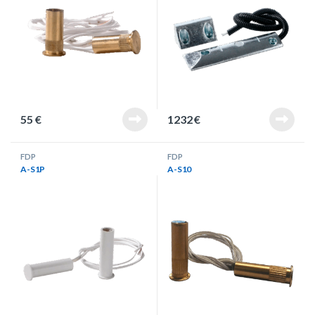
55
€
1232
€
FDP
FDP
A-S1P
A-S10