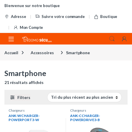
Skip to navigation
Skip to content
Bienvenue sur notre boutique
Adresse
Suivre votre commande
Boutique
Mon Compte
Accueil
Accessoires
Smartphone
Smartphone
Trié du plus récent au plus ancien
21 résultats affichés
Filters
Chargeurs
Chargeurs
ANK-WCHARGER-
ANK-CCHARGER-
POWERPORT3-W
POWERDRIVE3-B