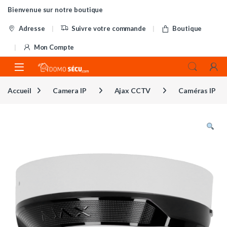
Skip to navigation
Skip to content
Bienvenue sur notre boutique
Adresse
Suivre votre commande
Boutique
Mon Compte
Accueil
Camera IP
Ajax CCTV
Caméras IP