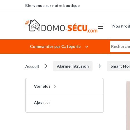
Skip to navigation
Skip to content
Bienvenue sur notre boutique
Nos Prod
Search for
Commander par Catégorie
Accueil
Alarme intrusion
Smart Ho
Voir plus
Ajax
(97)