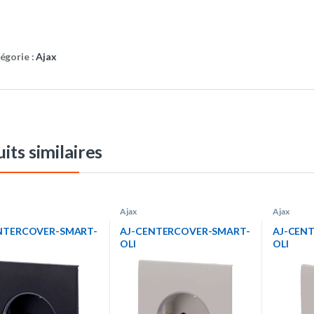
égorie :
Ajax
its similaires
Ajax
Ajax
NTERCOVER-SMART-
AJ-CENTERCOVER-SMART-
AJ-CEN
OLI
OLI