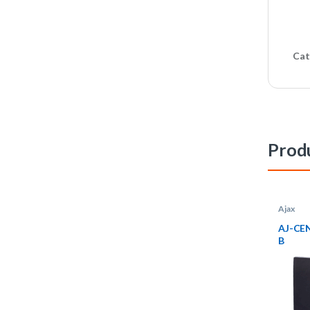
Cat
Produ
Ajax
AJ-CE
B