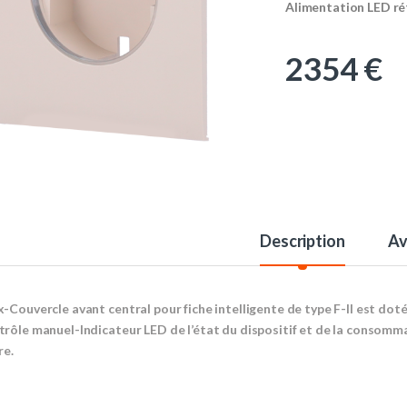
Alimentation LED rét
2354
€
Description
Av
x-Couvercle avant central pour fiche intelligente de type F-Il est doté
trôle manuel-Indicateur LED de l’état du dispositif et de la consom
re.