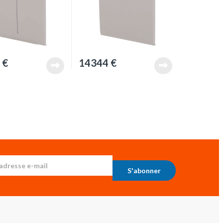
4
€
14344
€
S'abonner