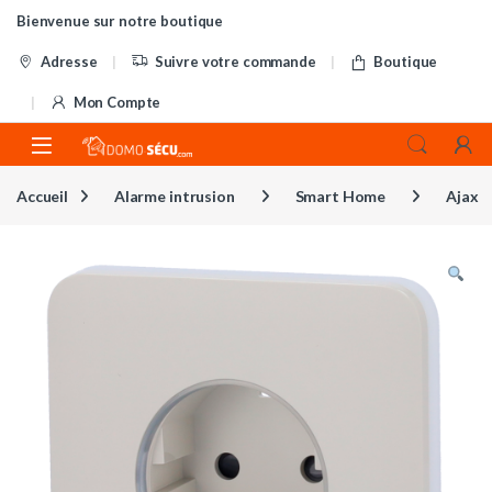
Skip to navigation
Skip to content
Bienvenue sur notre boutique
Adresse
Suivre votre commande
Boutique
Mon Compte
Accueil
Alarme intrusion
Smart Home
Ajax