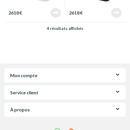
2618
€
2618
€
Trié du plus récent au pl
4 résultats affichés
Mon compte
Service client
À propos