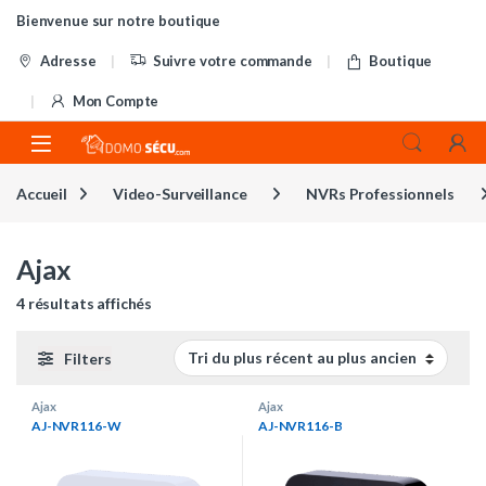
Skip to navigation
Skip to content
Bienvenue sur notre boutique
Adresse
Suivre votre commande
Boutique
Mon Compte
Accueil
Video-Surveillance
NVRs Professionnels
Ajax
Trié du plus récent au plus ancien
4 résultats affichés
Filters
Ajax
Ajax
AJ-NVR116-W
AJ-NVR116-B