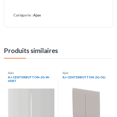
Catégorie :
Ajax
Produits similaires
Ajax
Ajax
AJ-CENTERBUTTON-2G-W-
AJ-CENTERBUTTON-2G-OLI
VERT
https://d1x12lhh8s9nlj.cloudfro
nt.net/images/productos/produ
cts/AJ-CENTERBUTTON-2G-
W-VERT/AJ-CENTERBUTTON-
2G-W-VERT.png, Alarme
intrusion> Maison
intelligente>Ajax
https://d1x12lhh8s9nlj.cloudfro
nt.net/images/productos/produ