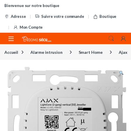
Skip to navigation
Skip to content
Bienvenue sur notre boutique
Adresse
Suivre votre commande
Boutique
Mon Compte
Accueil
Alarme intrusion
Smart Home
Ajax