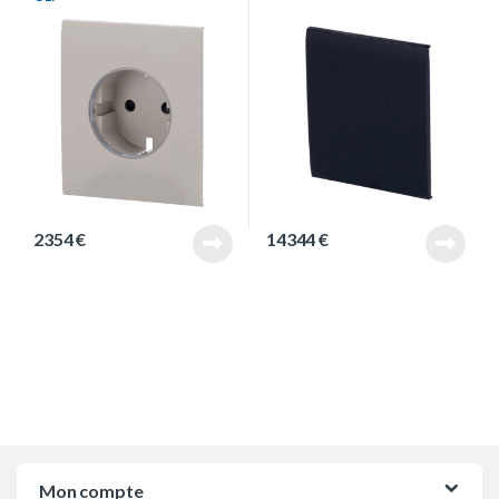
2354
€
14344
€
Mon compte