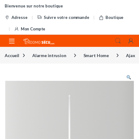
Skip to navigation
Skip to content
Bienvenue sur notre boutique
Adresse
Suivre votre commande
Boutique
Mon Compte
Accueil
Alarme intrusion
Smart Home
Ajax