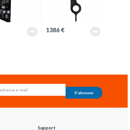
1386
€
S'abonner
Support