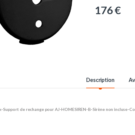
176
€
Description
Av
x-Support de rechange pour AJ-HOMESIREN-B-Sirène non incluse-Cou