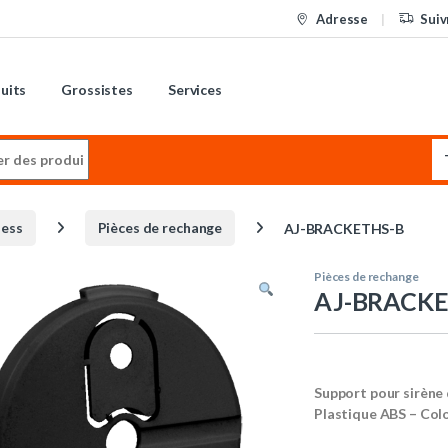
Adresse
Suiv
uits
Grossistes
Services
:
less
Pièces de rechange
AJ-BRACKETHS-B
Pièces de rechange
AJ-BRACKE
Support pour sirène 
Plastique ABS – Colo