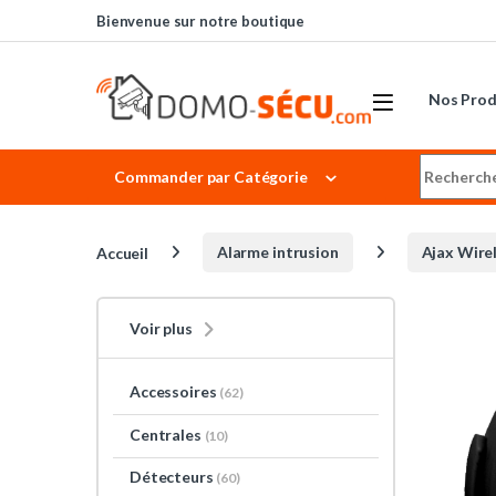
Skip to navigation
Skip to content
Bienvenue sur notre boutique
Nos Prod
Search for
Commander par Catégorie
Accueil
Alarme intrusion
Ajax Wire
Voir plus
Accessoires
(62)
Centrales
(10)
Détecteurs
(60)