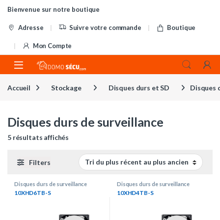
Skip to navigation
Skip to content
Bienvenue sur notre boutique
Adresse
Suivre votre commande
Boutique
Mon Compte
Accueil
Stockage
Disques durs et SD
Disques d
Disques durs de surveillance
Trié du plus récent au plus ancien
5 résultats affichés
Filters
Disques durs de surveillance
Disques durs de surveillance
10XHD6TB-S
10XHD4TB-S