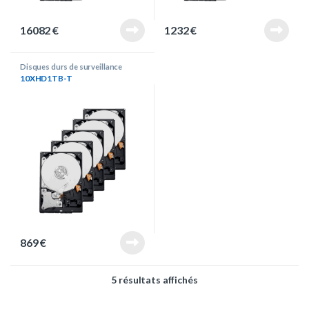
16082
€
1232
€
Disques durs de surveillance
10XHD1TB-T
869
€
Trié du plus récent au pl
5 résultats affichés