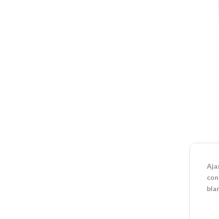
Aja
con
bla