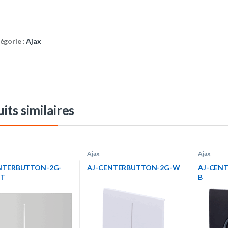
égorie :
Ajax
its similaires
Ajax
Ajax
NTERBUTTON-2G-
AJ-CENTERBUTTON-2G-W
AJ-CEN
RT
B
//d1x12lhh8s9nlj.cloud
net/images/productos
cts/AJ-
ERBUTTON-2G-W-
AJ-CENTERBUTTON-