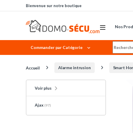
Skip to navigation
Skip to content
Bienvenue sur notre boutique
Nos Prod
Search for
Commander par Catégorie
Accueil
Alarme intrusion
Smart Ho
Voir plus
Ajax
(97)