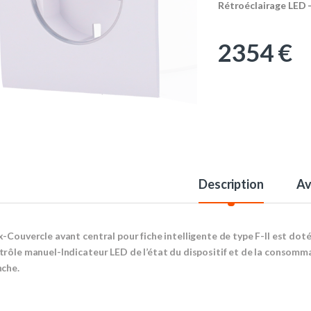
Rétroéclairage LED 
2354
€
Description
Av
x-Couvercle avant central pour fiche intelligente de type F-Il est doté
trôle manuel-Indicateur LED de l’état du dispositif et de la consom
nche.