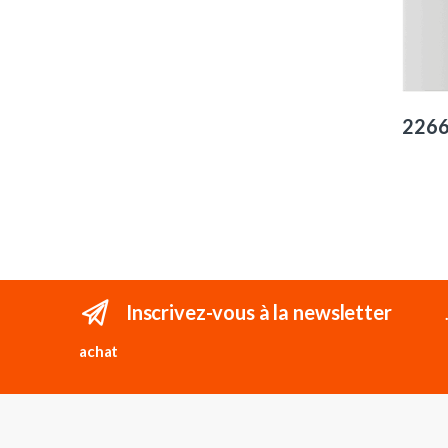
2G-W-V
intrus
intell
https:
front.
/produ
CENT
226
VERT/
2G-W-
Pannea
pour in
double
LIGHT
Rétroé
Foncti
tactile
Couleu
Inscrivez-vous à la newsletter
tactile
double
avec 
achat
VERT –
Pannea
contac
Ajax –
Center