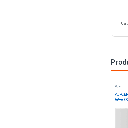
Cat
Produ
Ajax
AJ-CE
W-VE
https:
front.
/produ
CENT
VERT/