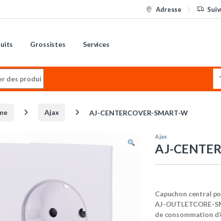
Adresse
Suiv
uits
Grossistes
Services
:
me
Ajax
AJ-CENTERCOVER-SMART-W
Ajax
AJ-CENTE
Capuchon central po
AJ-OUTLETCORE-SMAR
de consommation d’é