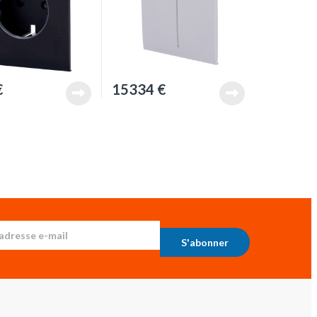
€
15334
€
S'abonner