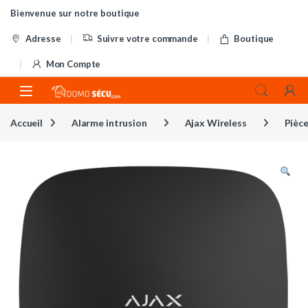
Skip to navigation
Skip to content
Bienvenue sur notre boutique
Adresse
Suivre votre commande
Boutique
Mon Compte
Accueil
Alarme intrusion
Ajax Wireless
Pièc