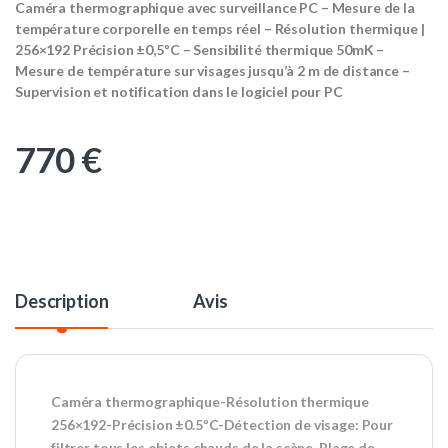
Caméra thermographique avec surveillance PC – Mesure de la
température corporelle en temps réel – Résolution thermique |
256×192 Précision ±0,5ºC – Sensibilité thermique 50mK –
Mesure de température sur visages jusqu’à 2 m de distance –
Supervision et notification dans le logiciel pour PC
770
€
Description
Avis
Caméra thermographique-Résolution thermique
256×192-Précision ±0.5ºC-Détection de visage: Pour
filtrer tous les objets chauds de la scène-Plage de