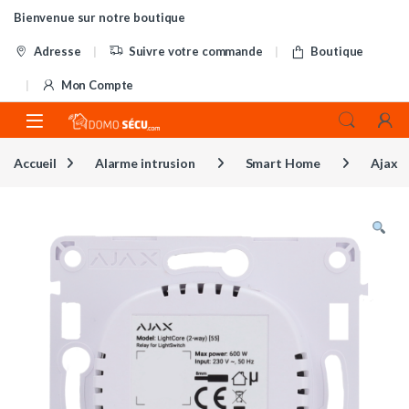
Skip to navigation
Skip to content
Bienvenue sur notre boutique
Adresse
Suivre votre commande
Boutique
Mon Compte
Accueil
Alarme intrusion
Smart Home
Ajax