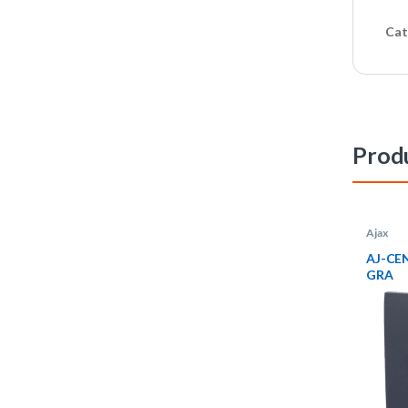
Cat
Produ
Ajax
AJ-CE
GRA