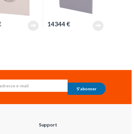
€
14344
€
S'abonner
Support