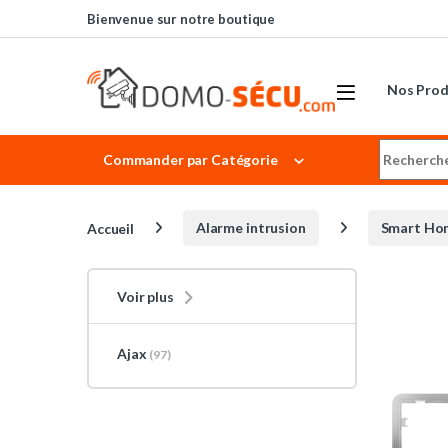
Skip to navigation
Skip to content
Bienvenue sur notre boutique
Nos Prod
Search for
Commander par Catégorie
Accueil
Alarme intrusion
Smart Ho
Voir plus
Ajax
(97)