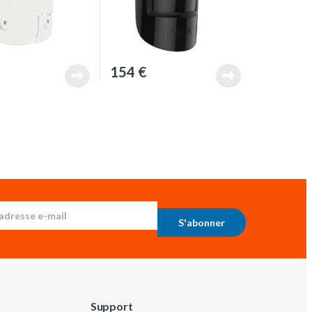
154
€
S'abonner
Support