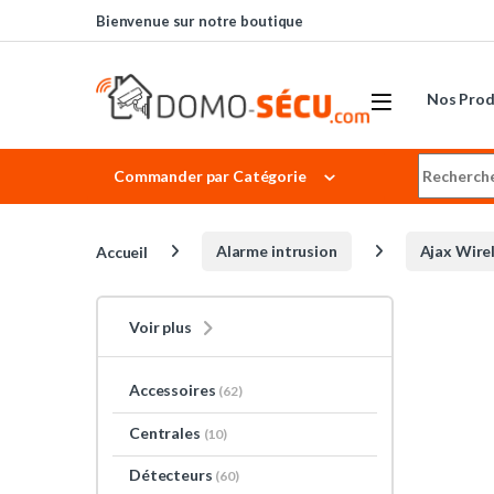
Skip to navigation
Skip to content
Bienvenue sur notre boutique
Nos Prod
Search for
Commander par Catégorie
Accueil
Alarme intrusion
Ajax Wire
Voir plus
Accessoires
(62)
Centrales
(10)
Détecteurs
(60)