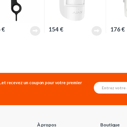
6
€
154
€
176
€
...et recevez un
coupon pour votre premier
E
E
m
m
a
a
i
i
l
l
*
*
E
m
À propos
Boutique
a