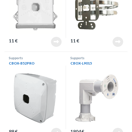
11
€
11
€
Supports
Supports
CBOX-B52PRO
CBOX-L9015
88
€
1804
€