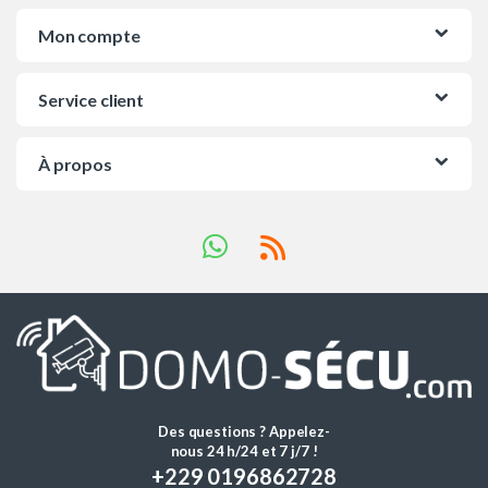
Mon compte
Service client
À propos
Des questions ? Appelez-
nous 24 h/24 et 7 j/7 !
+229 0196862728