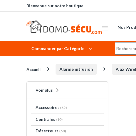
Skip to navigation
Skip to content
Bienvenue sur notre boutique
Nos Prod
Search for
Commander par Catégorie
Accueil
Alarme intrusion
Ajax Wire
Voir plus
Accessoires
(62)
Centrales
(10)
Détecteurs
(60)