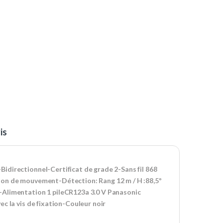
is
idirectionnel-Certificat de grade 2-Sans fil 868
ion de mouvement-Détection: Rang 12 m / H :88,5º
-Alimentation 1 pileCR123a 3.0 V Panasonic
c la vis de fixation-Couleur noir