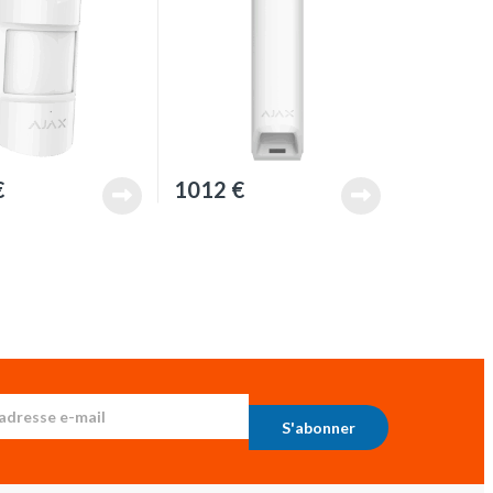
€
1012
€
S'abonner