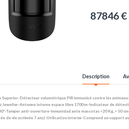
87846
€
Description
Av
x Superior-Détecteur volumétrique PIR immunisé contre les animaux-B
 Jeweller-Antenne interne espace libre 1700 m-Indicateur de détect
:80º-Tamper anti-ouverture-Inmunidad ante mascotas <20 Kg, > 50 cm
rée de vie estimée 7 ans)-Utilisation interne-Comprend un support ave