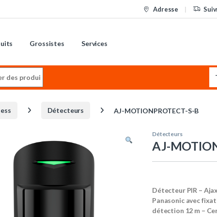
Adresse
Suiv
uits
Grossistes
Services
:
less
Détecteurs
AJ-MOTIONPROTECT-S-B
Détecteurs
AJ-MOTION
Détecteur PIR – Ajax
Panasonic avec fixati
détection 12 m – Cer