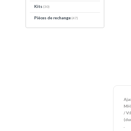
Kits
(30)
Pièces de rechange
(47)
Aja
MHz
/ V
(du
.