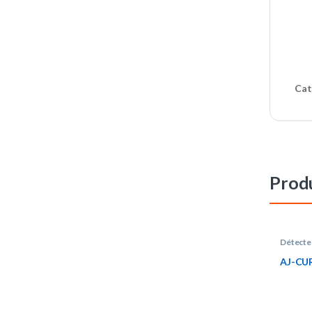
Cat
Produ
Détecte
AJ-CU