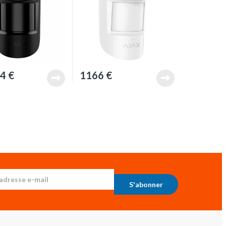
94
€
1166
€
S'abonner