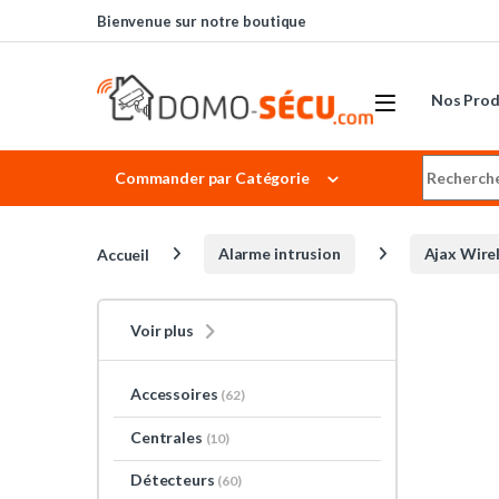
Skip to navigation
Skip to content
Bienvenue sur notre boutique
Nos Prod
Search for
Commander par Catégorie
Accueil
Alarme intrusion
Ajax Wire
Voir plus
Accessoires
(62)
Centrales
(10)
Détecteurs
(60)