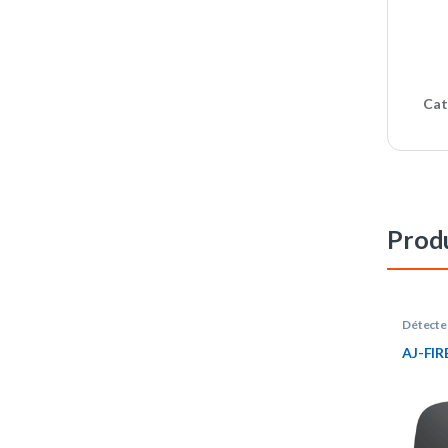
Cat
Produ
Détecte
AJ-FI