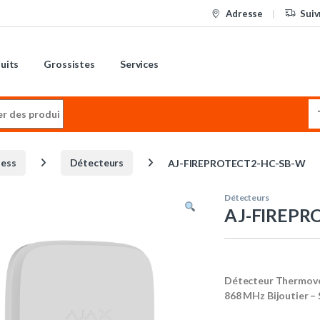
Adresse
Suiv
uits
Grossistes
Services
:
less
Détecteurs
AJ-FIREPROTECT2-HC-SB-W
Détecteurs
AJ-FIREPR
Détecteur Thermovél
868 MHz Bijoutier – 