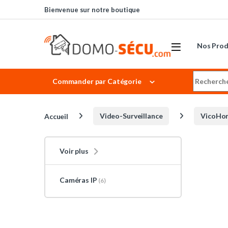
Skip to navigation
Skip to content
Bienvenue sur notre boutique
Nos Prod
Search for
Commander par Catégorie
Accueil
Video-Surveillance
VicoHo
Voir plus
Caméras IP
(6)