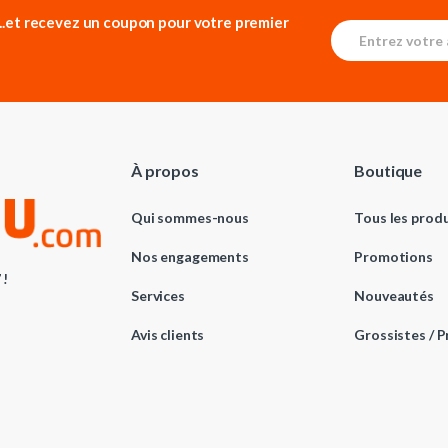
...et recevez un
coupon pour votre premier
E
E
m
m
a
a
i
i
l
l
*
E
m
a
À propos
Boutique
i
l
E
Qui sommes-nous
Tous les produ
m
a
Nos engagements
Promotions
i
 !
l
Services
Nouveautés
Avis clients
Grossistes / P