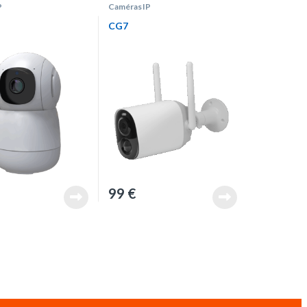
P
Caméras IP
CG7
99
€