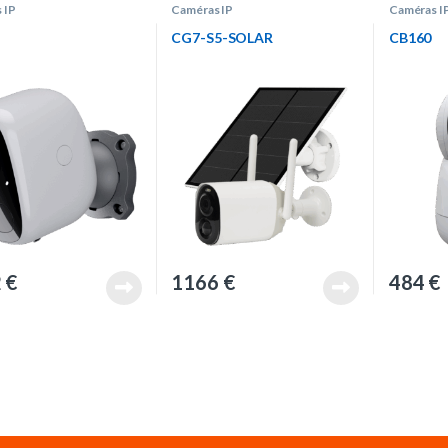
 IP
Caméras IP
Caméras I
CG7-S5-SOLAR
CB160
2
€
1166
€
484
€