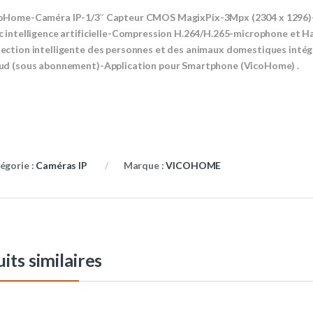
oHome-Caméra IP-1/3″ Capteur CMOS MagixPix-3Mpx (2304 x 1296)-
c intelligence artificielle-Compression H.264/H.265-microphone et H
ection intelligente des personnes et des animaux domestiques intégr
ud (sous abonnement)-Application pour Smartphone (VicoHome) .
égorie :
Caméras IP
Marque :
VICOHOME
its similaires