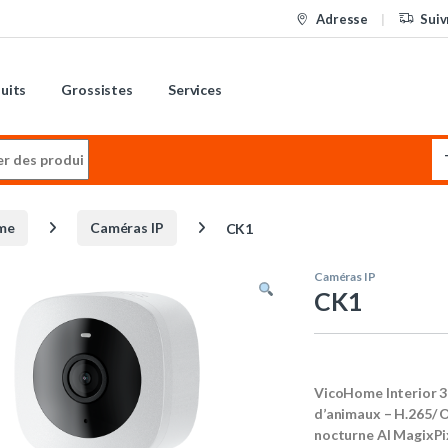
Adresse
Suiv
uits
Grossistes
Services
:
me
Caméras IP
CK1
Caméras IP
CK1
VicoHome Interior 3
d’animaux – H.265/ O
nocturne AI MagixPi