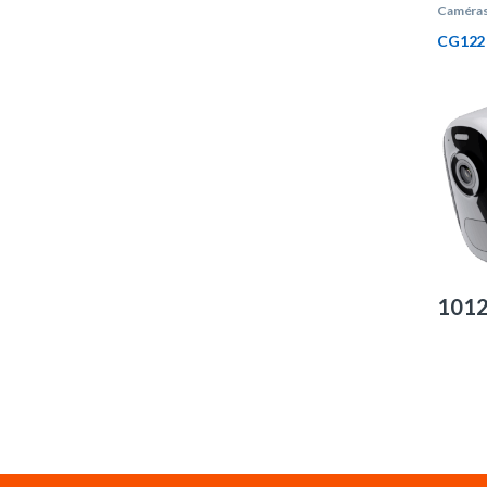
Caméras
CG122
101