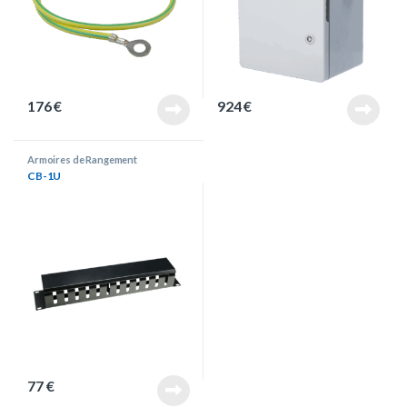
176
€
924
€
Armoires de Rangement
CB-1U
77
€