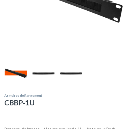
Armoires de Rangement
CBBP-1U
Panneau de brosse – Mesure maximale 1U – Apte pour Rack –