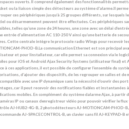
 espaces ouverts. Il comprend également des fonctionnalités permettant
cket ou la liaison simple des détecteurs au système d’alarme.Il permet
rouper ces périphériques jusqu’à 25 groupes différents, sur lesquels
tiel ou désarmememnt peuvent être effectuées. Ces périphériques sans
sibles, telles qu’une zone de 24 heures, une zone avec un délai d’en
ne entrée d’alimentation AC 110-250 V ainsi qu’une batterie de seco
res. Cette centrale intègre le protocole radio Wings pour recevoir l
IONCAM-PHOD-B.La communication Ethernet est son principal avantag
ilisateur et pour linstallateur, car elle permet sa connexion via le lo
iles pour iOS et Android Ajax Security Systems (utilisateur final) et 
e à ces applications, il est possible de configurer l’ensemble du systè
orisations, d’ajouter des dispositifs, de les regrouper en salles et de 
 compatible avec une IP dynamique sans la nécessité d’ouvrir des port
tages, car il peut recevoir des notifications fiables et instantanées à 
lications mobiles. En complément du système dalarme Ajax, à partir d
caméras IP ou canaux denregistreur vidéo pour pouvoir vérifier le flux
trôle AJ-HUB2-4G-B, 2 photodétecteurs AJ-MOTIONCAM-PHOD-B, 
écommande AJ-SPACECONTROL-B, un clavier sans fil AJ-KEYPAD-B et