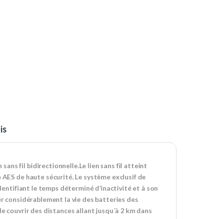
is
s fil bidirectionnelle.Le lien sans fil atteint
e AES de haute sécurité. Le système exclusif de
identifiant le temps déterminé d’inactivité et à son
er considérablement la vie des batteries des
de couvrir des distances allant jusqu´à 2 km dans