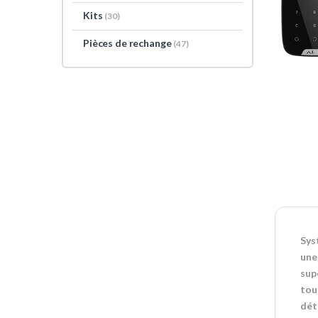
Kits
(30)
Pièces de rechange
(47)
Sys
une
sup
tou
dét