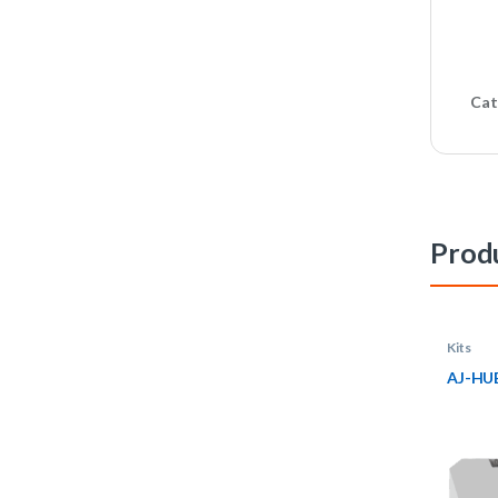
Cat
Produ
Kits
AJ-HU