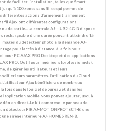
 de faciliter l’installation, telles que Smart-
 jusqu’à 100 zones sans fil, ce qui permet de
 les différentes actions d’armement, armement
 fil Ajax ont différentes configurations
trée ou de sortie…La centrale AJ-HUB2-4G-B dispose
urs rechargeable d’une durée pouvant atteindre 15
es images du détecteur photo à la demande AJ-
e pour laccès à distance, à la fois pour
giciel pour PC AJAX PRO Desktop et des applications
AJAX PRO: Outil pour Ingénieurs (professionnels).
me, de gérer les utilisateurs et leurs
modifier leurs paramêtres. L’utilisation du Cloud
s.L’utilisateur Ajax bénéficiera de nombreux
la fois dans le logiciel de bureau et dans les
e lapplication mobile, vous pouvez ajouter jusquà
 vidéo en direct..Le kit comprend le panneau de
un détecteur PIR AJ-MOTIONPROTECT-B, une
 une sirène intérieure AJ-HOMESIREN-B.