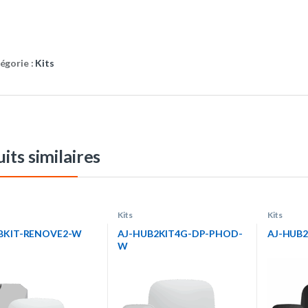
égorie :
Kits
its similaires
Kits
Kits
BKIT-RENOVE2-W
AJ-HUB2KIT4G-DP-PHOD-
AJ-HUB
W