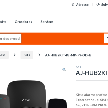
Adresse
Suiv
uits
Grossistes
Services
:
less
Kits
AJ-HUB2KIT4G-MP-PHOD-B
Kits
AJ-HUB2K
Kit d’alarme profes
Ethernet / dual SIM 
4G, 2 PIRCAM PhOD, 1