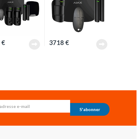
2
€
3718
€
S'abonner