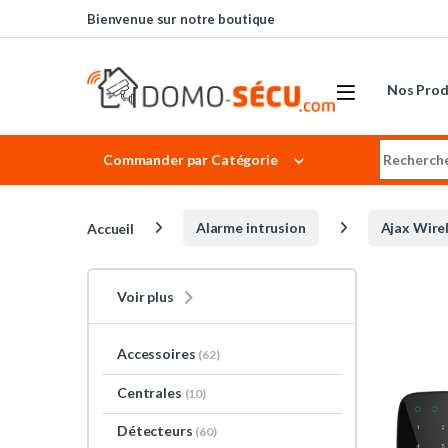
Skip to navigation
Skip to content
Bienvenue sur notre boutique
Nos Prod
Search for
Commander par Catégorie
Accueil
Alarme intrusion
Ajax Wire
Voir plus
Accessoires
(62)
Centrales
(10)
Détecteurs
(60)