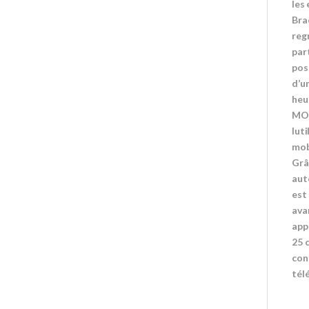
les
Bra
reg
par
pos
d’u
heu
MOT
lut
mob
Grâc
aut
est
avan
app
25 
con
tél