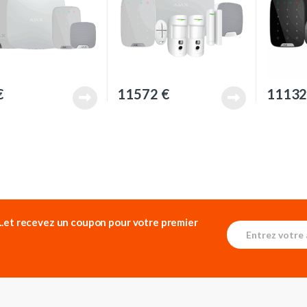
€
11572
€
1113
...et recevez un
coupon pour votre premier
E
E
m
m
a
a
i
i
l
l
*
E
m