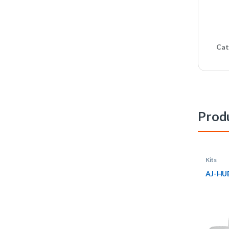
Cat
Produ
Kits
AJ-HU