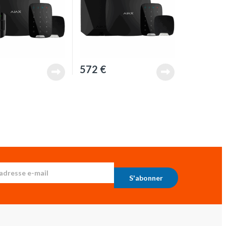
572
€
S'abonner