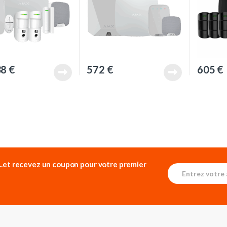
38
€
572
€
605
€
...et recevez un
coupon pour votre premier
E
*
m
E
a
m
i
a
l
i
*
l
E