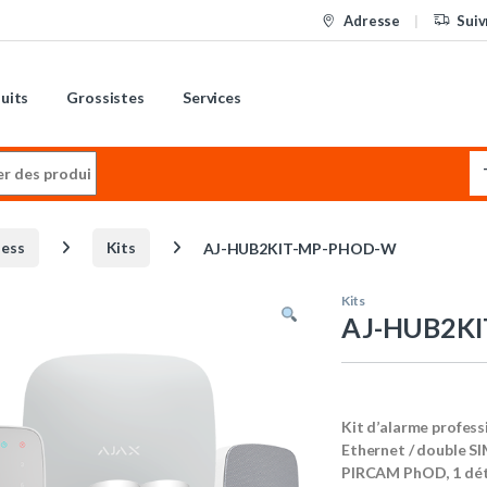
Adresse
Suiv
uits
Grossistes
Services
:
less
Kits
AJ-HUB2KIT-MP-PHOD-W
Kits
AJ-HUB2K
Kit d’alarme profes
Ethernet / double SI
PIRCAM PhOD, 1 déte