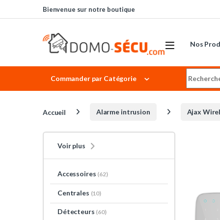
Skip to navigation
Skip to content
Bienvenue sur notre boutique
Nos Prod
Search for
Commander par Catégorie
Accueil
Alarme intrusion
Ajax Wire
Voir plus
Accessoires
(62)
Centrales
(10)
Détecteurs
(60)