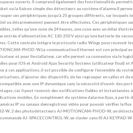
 espaces ouverts. Il comprend également des fonctionnalités permettant
cket ou la liaison simple des détecteurs au système d’alarme.Il permet
rouper ces périphériques jusqu’à 25 groupes différents, sur lesquels
tiel ou désarmememnt peuvent être effectuées. Ces périphériques sans
sibles, telles qu’une zone de 24 heures, une zone avec un délai d’en
ne entrée d’alimentation AC 110-250 V ainsi qu’une batterie de seco
res. Cette centrale intègre le protocole radio Wings pour recevoir l
IONCAM-PHOD-W.La communication Ethernet est son principal avanta
ilisateur et pour linstallateur, car elle permet sa connexion via le lo
iles pour iOS et Android Ajax Security Systems (utilisateur final) et 
e à ces applications, il est possible de configurer l’ensemble du systè
orisations, d’ajouter des dispositifs, de les regrouper en salles et de 
 compatible avec une IP dynamique sans la nécessité d’ouvrir des port
tages, car il peut recevoir des notifications fiables et instantanées à 
lications mobiles. En complément du système dalarme Ajax, à partir d
caméras IP ou canaux denregistreur vidéo pour pouvoir vérifier le flux 
2-W, 2 des photodétecteurs AJ-MOTIONCAM-PHOD-W, un détect
écommande AJ-SPACECONTROL-W, un clavier sans fil AJ-KEYPAD-W e