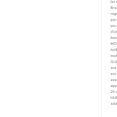
les
Bra
reg
par
pos
d’u
heu
MOT
lut
mob
Grâc
aut
est
avan
app
25 
HUB
tél