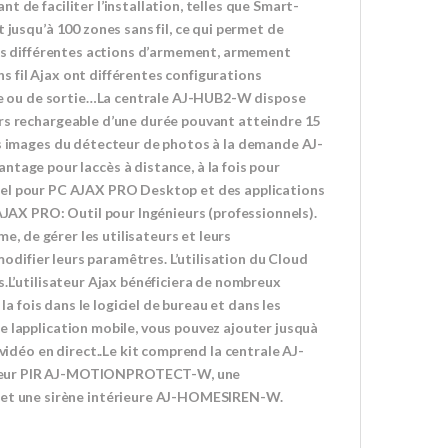
 de faciliter l’installation, telles que Smart-
 jusqu’à 100 zones sans fil, ce qui permet de
 les différentes actions d’armement, armement
 fil Ajax ont différentes configurations
trée ou de sortie…La centrale AJ-HUB2-W dispose
urs rechargeable d’une durée pouvant atteindre 15
es images du détecteur de photos à la demande AJ-
ge pour laccès à distance, à la fois pour
giciel pour PC AJAX PRO Desktop et des applications
AJAX PRO: Outil pour Ingénieurs (professionnels).
me, de gérer les utilisateurs et leurs
modifier leurs paramêtres. L’utilisation du Cloud
s.L’utilisateur Ajax bénéficiera de nombreux
la fois dans le logiciel de bureau et dans les
e lapplication mobile, vous pouvez ajouter jusquà
vidéo en direct..Le kit comprend la centrale AJ-
eur PIR AJ-MOTIONPROTECT-W, une
t une sirène intérieure AJ-HOMESIREN-W.