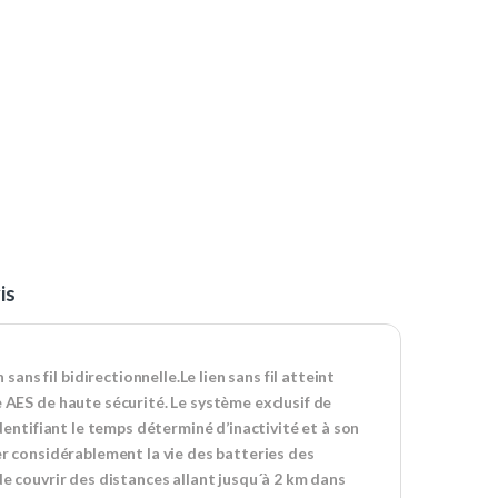
is
s fil bidirectionnelle.Le lien sans fil atteint
e AES de haute sécurité. Le système exclusif de
identifiant le temps déterminé d’inactivité et à son
er considérablement la vie des batteries des
de couvrir des distances allant jusqu´à 2 km dans