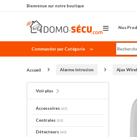
Skip to navigation
Skip to content
Bienvenue sur notre boutique
Nos Prod
Search for
Commander par Catégorie
Accueil
Alarme intrusion
Ajax Wire
Voir plus
Accessoires
(62)
Centrales
(10)
Détecteurs
(60)