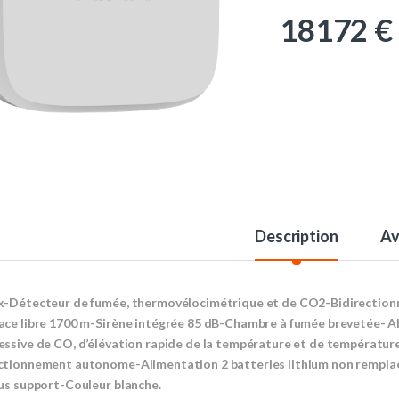
18172
€
Description
Av
x-Détecteur de fumée, thermovélocimétrique et de CO2-Bidirectionn
ace libre 1700 m-Sirène intégrée 85 dB-Chambre à fumée brevetée- A
essive de CO, d’élévation rapide de la température et de températu
ctionnement autonome-Alimentation 2 batteries lithium non remplaçab
lus support-Couleur blanche.