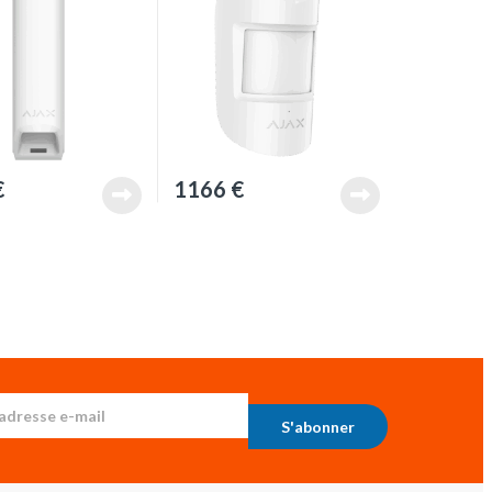
€
1166
€
S'abonner