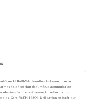
is
el-Sans fil 868 MHz Jeweller-Antenne interne
larmes de détection de fumée, d’accumulation
res élevées-Tamper anti-ouverture-Permet un
les-Certifié EN 14604- Utilisation en intérieur-