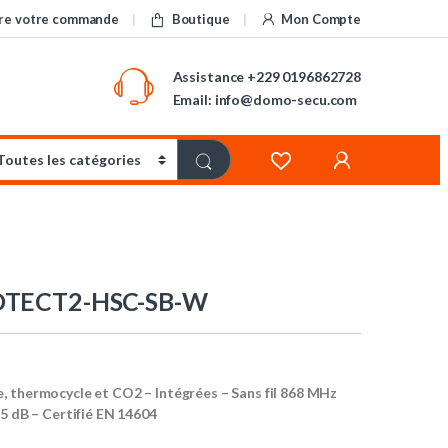
re votre commande
Boutique
Mon Compte
Assistance
+229 0196862728
Email: info@domo-secu.com
OTECT2-HSC-SB-W
, thermocycle et CO2 – Intégrées – Sans fil 868 MHz
85 dB – Certifié EN 14604