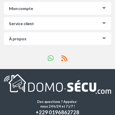
Mon compte
Service client
À propos
Des questions ? Appelez-
nous 24 h/24 et 7 j/7 !
+229 0196862728