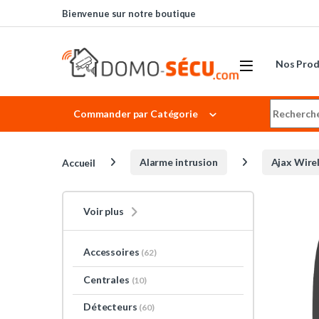
Skip to navigation
Skip to content
Bienvenue sur notre boutique
Nos Prod
Search for
Commander par Catégorie
Accueil
Alarme intrusion
Ajax Wire
Voir plus
Accessoires
(62)
Centrales
(10)
Détecteurs
(60)