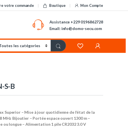
re votre commande
Boutique
Mon Compte
Assistance
+229 0196862728
Email: info@domo-secu.com
-S-B
x Superior – Mise à jour quotidienne de l’état de la
868 MHz Bijoutier – Portée espace ouvert 1300 m –
le ou longue – Alimentation 1 pile CR2032 3.0 V