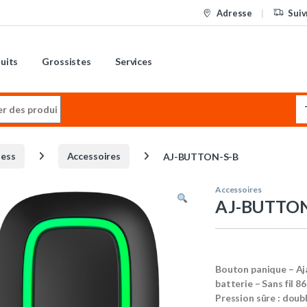
Adresse
Suiv
uits
Grossistes
Services
:
less
Accessoires
AJ-BUTTON-S-B
Accessoires
AJ-BUTTON
Bouton panique – Aja
batterie – Sans fil 
Pression sûre : doub