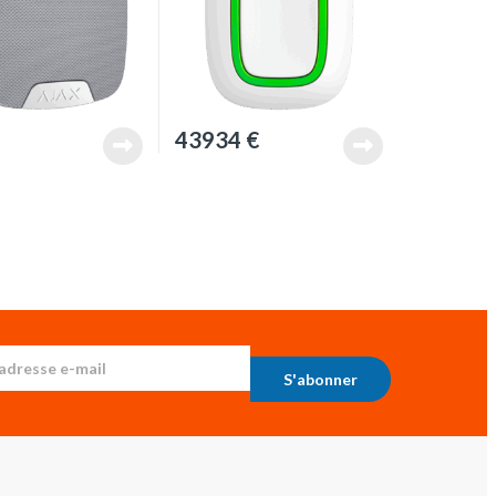
43934
€
S'abonner